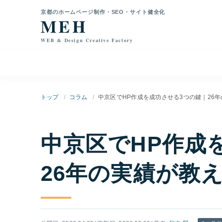
本文へ移動
京都のホームページ制作・SEO・サイト健全化
MEH
WEB & Design Creative Factory
トップ
コラム
中京区でHP作成を成功させる3つの鍵｜26
中京区でHP作成
26年の実績が教