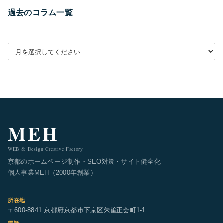
過去のコラム一覧
月別アーカイブを選択
MEH
WEB & Design Creative Factory
京都のホームページ制作・SEO対策・サイト健全化
個人事業MEH（2000年創業）
所在地
〒600-8841 京都府京都市下京区朱雀正会町1-1