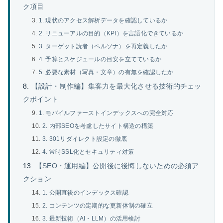
ク項目
1. 現状のアクセス解析データを確認しているか
2. リニューアルの目的（KPI）を言語化できているか
3. ターゲット読者（ペルソナ）を再定義したか
4. 予算とスケジュールの目安を立てているか
5. 必要な素材（写真・文章）の有無を確認したか
【設計・制作編】集客力を最大化させる技術的チェッ
クポイント
1. モバイルファーストインデックスへの完全対応
2. 内部SEOを考慮したサイト構造の構築
3. 301リダイレクト設定の徹底
4. 常時SSL化とセキュリティ対策
【SEO・運用編】公開後に後悔しないための必須ア
クション
1. 公開直後のインデックス確認
2. コンテンツの定期的な更新体制の確立
3. 最新技術（AI・LLM）の活用検討