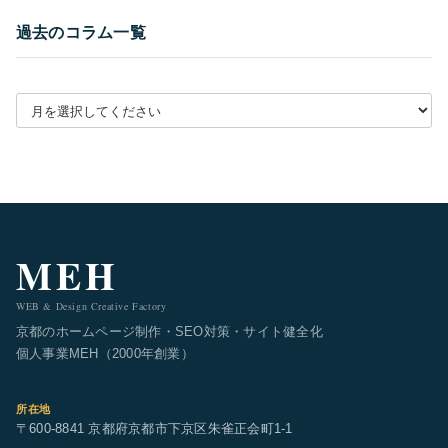
過去のコラム一覧
月別アーカイブを選択
MEH
WEB & Design Creative Factory
京都のホームページ制作・SEO対策・サイト健全化
個人事業MEH（2000年創業）
所在地
〒600-8841 京都府京都市下京区朱雀正会町1-1