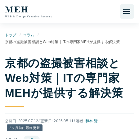
本文へ移動
MEH
WEB & Design Creative Factory
トップ
コラム
京都の盗撮被害相談とWeb対策｜ITの専門家MEHが提供する解決策
京都の盗撮被害相談と
Web対策｜ITの専門家
MEHが提供する解決策
公開日: 2025.07.12
/ 更新日: 2026.05.11
/ 著者:
和本 賢一
2ヶ月前に最終更新