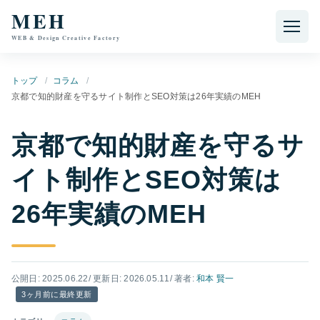
本文へ移動
MEH
WEB & Design Creative Factory
トップ
コラム
京都で知的財産を守るサイト制作とSEO対策は26年実績のMEH
京都で知的財産を守るサ
イト制作とSEO対策は
26年実績のMEH
公開日: 2025.06.22
/ 更新日: 2026.05.11
/ 著者:
和本 賢一
3ヶ月前に最終更新