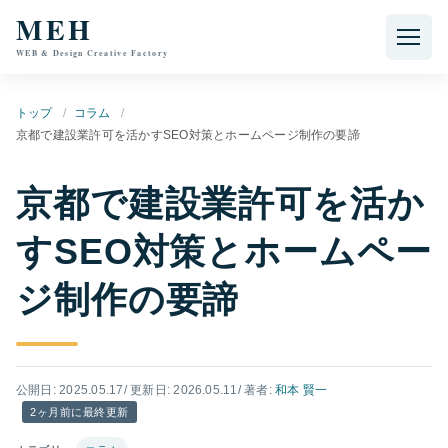
本文へ移動
MEH
WEB & Design Creative Factory
トップ
コラム
京都で建設業許可を活かすSEO対策とホームページ制作の要諦
京都で建設業許可を活か
すSEO対策とホームペー
ジ制作の要諦
公開日: 2025.05.17
/ 更新日: 2026.05.11
/ 著者:
和本 賢一
2ヶ月前に最終更新