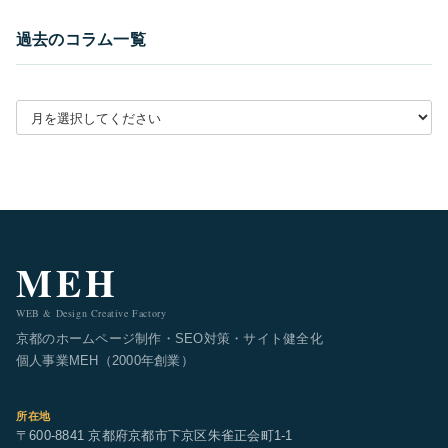
過去のコラム一覧
月別アーカイブを選択
MEH
WEB & Design Creative Factory
京都のホームページ制作・SEO対策・サイト健全化
個人事業MEH（2000年創業）
所在地
〒600-8841 京都府京都市下京区朱雀正会町1-1