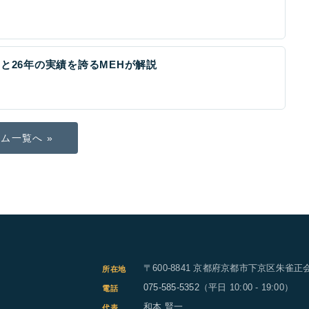
と26年の実績を誇るMEHが解説
ム一覧へ »
〒600-8841 京都府京都市下京区朱雀正会
所在地
075-585-5352
（平日 10:00 - 19:00）
電話
和本 賢一
代表