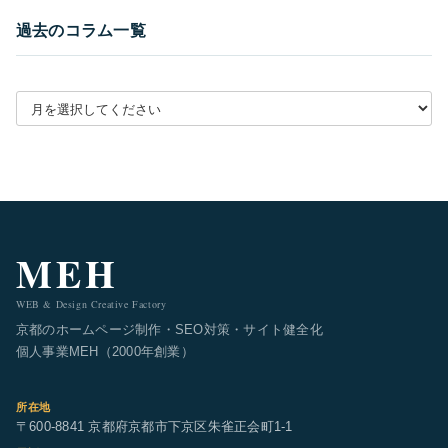
過去のコラム一覧
月別アーカイブを選択
MEH
WEB & Design Creative Factory
京都のホームページ制作・SEO対策・サイト健全化
個人事業MEH（2000年創業）
所在地
〒600-8841 京都府京都市下京区朱雀正会町1-1