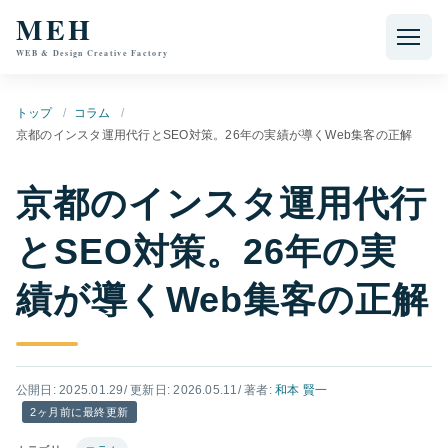
本文へ移動
MEH
WEB & Design Creative Factory
トップ
コラム
京都のインスタ運用代行とSEO対策。26年の実績が導くWeb集客の正解
京都のインスタ運用代行
とSEO対策。26年の実
績が導くWeb集客の正解
公開日: 2025.01.29
/ 更新日: 2026.05.11
/ 著者:
和本 賢一
2ヶ月前に最終更新