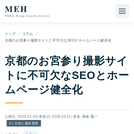
本文へ移動
MEH
WEB & Design Creative Factory
トップ
コラム
京都のお宮参り撮影サイトに不可欠なSEOとホームページ健全化
京都のお宮参り撮影サイ
トに不可欠なSEOとホー
ムページ健全化
公開日: 2025.01.20
/ 更新日: 2026.05.11
/ 著者:
和本 賢一
3ヶ月前に最終更新