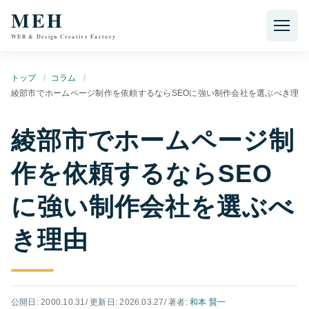
本文へ移動
MEH
WEB & Design Creative Factory
トップ
コラム
綾部市でホームページ制作を依頼するならSEOに強い制作会社を選ぶべき理由
綾部市でホームページ制
作を依頼するならSEO
に強い制作会社を選ぶべ
き理由
公開日: 2000.10.31
/ 更新日: 2026.03.27
/ 著者:
和本 賢一