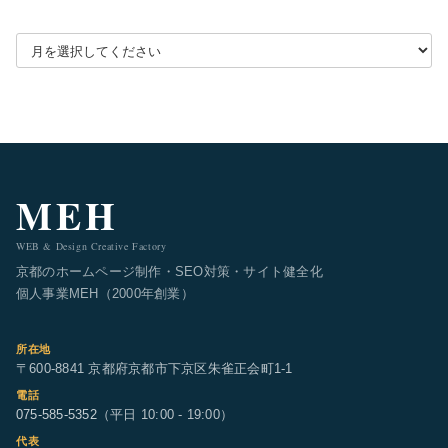
月別アーカイブを選択
MEH
WEB & Design Creative Factory
京都のホームページ制作・SEO対策・サイト健全化
個人事業MEH（2000年創業）
所在地
〒600-8841 京都府京都市下京区朱雀正会町1-1
電話
075-585-5352
（平日 10:00 - 19:00）
代表