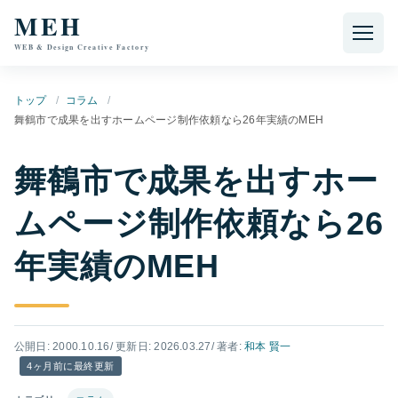
本文へ移動
MEH
WEB & Design Creative Factory
トップ
コラム
舞鶴市で成果を出すホームページ制作依頼なら26年実績のMEH
舞鶴市で成果を出すホー
ムページ制作依頼なら26
年実績のMEH
公開日: 2000.10.16
/ 更新日: 2026.03.27
/ 著者:
和本 賢一
4ヶ月前に最終更新