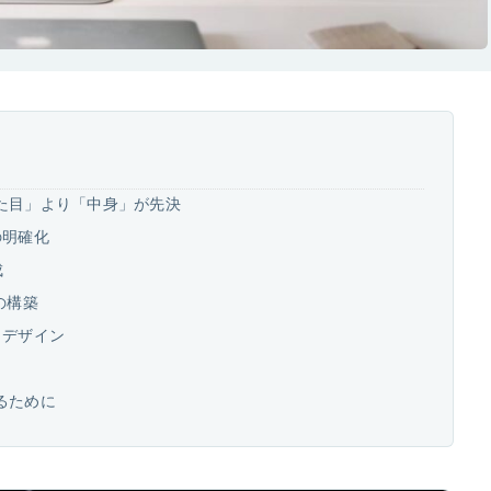
た目」より「中身」が先決
の明確化
成
の構築
とデザイン
るために