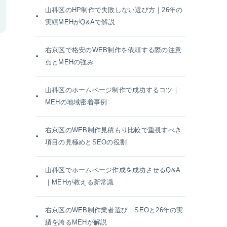
山科区のHP制作で失敗しない選び方｜26年の
実績MEHがQ&Aで解説
右京区で格安のWEB制作を依頼する際の注意
点とMEHの強み
山科区のホームページ制作で成功するコツ｜
MEHの地域密着事例
右京区のWEB制作見積もり比較で重視すべき
項目の見極めとSEOの役割
山科区でホームページ作成を成功させるQ&A
｜MEHが教える新常識
右京区のWEB制作業者選び｜SEOと26年の実
績を誇るMEHが解説