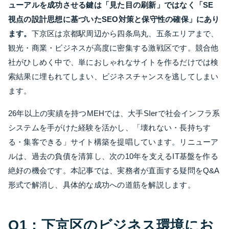
ューアルを成功させる鍵は「見た目の刷新」ではなく「SE
視点の設計思想に基づいたSEO対策と保守性の確保」にあり
ます。
下京区は京都駅周辺から四条烏丸、五条エリアまで、
観光・商業・ビジネスが高度に密集する激戦区です。競合他
社がひしめく中で、単におしゃれなサイトを作るだけでは検
索結果に埋もれてしまい、ビジネスチャンスを逃してしまい
ます。
26年以上の実績を持つMEHでは、大手SIerで社会インフラ系
システムを手がけた経験を活かし、「壊れない・長持ちす
る・集客できる」サイト構築を提唱しています。リニューア
ルは、過去の負債を清算し、次の10年を支えるIT基盤を作る
絶好の機会です。本記事では、実務者が直面する疑問をQ&A
形式で解消し、具体的な成功への道筋を解説します。
Q1：下京区のビジネス環境にお