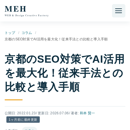
本文へ移動
MEH
WEB & Design Creative Factory
トップ
コラム
京都のSEO対策でAI活用を最大化！従来手法との比較と導入手順
京都のSEO対策でAI活用
を最大化！従来手法との
比較と導入手順
公開日: 2022.01.23
/ 更新日: 2026.07.06
/ 著者:
和本 賢一
1ヶ月前に最終更新