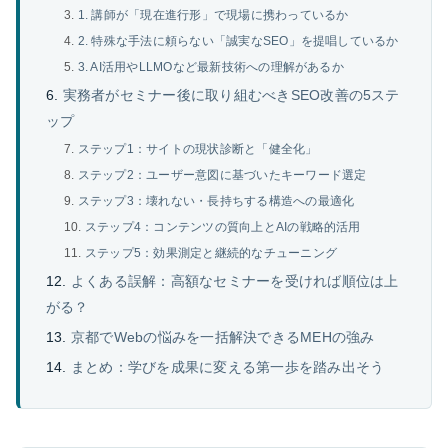
1. 講師が「現在進行形」で現場に携わっているか
2. 特殊な手法に頼らない「誠実なSEO」を提唱しているか
3. AI活用やLLMOなど最新技術への理解があるか
実務者がセミナー後に取り組むべきSEO改善の5ステ
ップ
ステップ1：サイトの現状診断と「健全化」
ステップ2：ユーザー意図に基づいたキーワード選定
ステップ3：壊れない・長持ちする構造への最適化
ステップ4：コンテンツの質向上とAIの戦略的活用
ステップ5：効果測定と継続的なチューニング
よくある誤解：高額なセミナーを受ければ順位は上
がる？
京都でWebの悩みを一括解決できるMEHの強み
まとめ：学びを成果に変える第一歩を踏み出そう