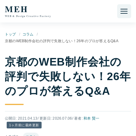
本文へ移動
MEH
WEB & Design Creative Factory
トップ
コラム
京都のWEB制作会社の評判で失敗しない！26年のプロが答えるQ&A
京都のWEB制作会社の
評判で失敗しない！26年
のプロが答えるQ&A
公開日: 2021.04.13
/ 更新日: 2026.07.06
/ 著者:
和本 賢一
1ヶ月前に最終更新