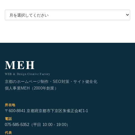
月別アーカイブを選択
MEH
WEB & Design Creative Factory
京都のホームページ制作・SEO対策・サイト健全化
個人事業MEH（2000年創業）
所在地
〒600-8841 京都府京都市下京区朱雀正会町1-1
電話
075-585-5352
（平日 10:00 - 19:00）
代表