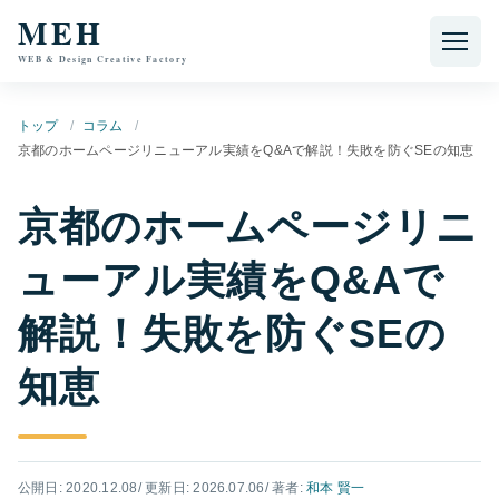
本文へ移動
MEH
WEB & Design Creative Factory
トップ
コラム
京都のホームページリニューアル実績をQ&Aで解説！失敗を防ぐSEの知恵
京都のホームページリニ
ューアル実績をQ&Aで
解説！失敗を防ぐSEの
知恵
公開日: 2020.12.08
/ 更新日: 2026.07.06
/ 著者:
和本 賢一