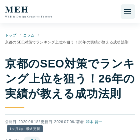
本文へ移動
MEH
WEB & Design Creative Factory
トップ
コラム
京都のSEO対策でランキング上位を狙う！26年の実績が教える成功法則
京都のSEO対策でランキ
ング上位を狙う！26年の
実績が教える成功法則
公開日: 2020.08.18
/ 更新日: 2026.07.06
/ 著者:
和本 賢一
1ヶ月前に最終更新