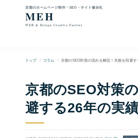
本文へ移動
京都のホームページ制作・SEO・サイト健全化
MEH
WEB & Design Creative Factory
トップ
コラム
京都のSEO対策の流れを解説！失敗を回避す
京都のSEO対策
避する26年の実