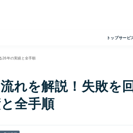
トップ
サービ
る26年の実績と全手順
の流れを解説！失敗を
績と全手順