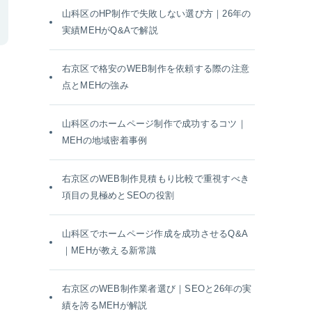
山科区のHP制作で失敗しない選び方｜26年の
実績MEHがQ&Aで解説
右京区で格安のWEB制作を依頼する際の注意
点とMEHの強み
山科区のホームページ制作で成功するコツ｜
MEHの地域密着事例
右京区のWEB制作見積もり比較で重視すべき
項目の見極めとSEOの役割
山科区でホームページ作成を成功させるQ&A
｜MEHが教える新常識
右京区のWEB制作業者選び｜SEOと26年の実
績を誇るMEHが解説