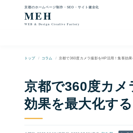
本文へ移動
京都のホームページ制作・SEO・サイト健全化
MEH
WEB & Design Creative Factory
トップ
コラム
京都で360度カメラ撮影をHP活用！集客効
京都で360度カ
効果を最大化する