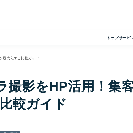
トップ
サービ
果を最大化する比較ガイド
メラ撮影をHP活用！集
比較ガイド