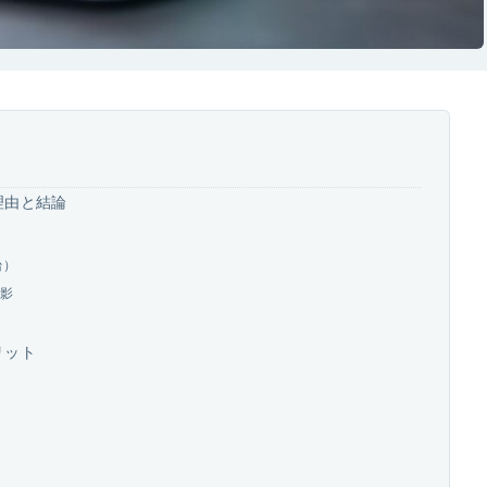
理由と結論
台）
撮影
リット