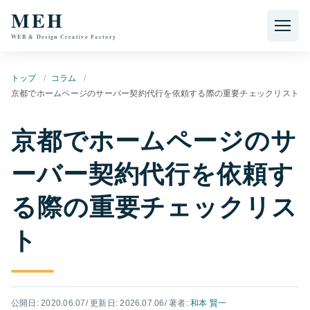
本文へ移動
MEH
WEB & Design Creative Factory
トップ
コラム
京都でホームページのサーバー契約代行を依頼する際の重要チェックリスト
京都でホームページのサ
ーバー契約代行を依頼す
る際の重要チェックリス
ト
公開日: 2020.06.07
/ 更新日: 2026.07.06
/ 著者:
和本 賢一