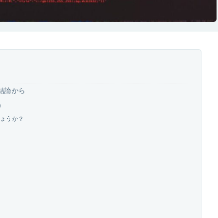
結論から
）
しょうか？
？