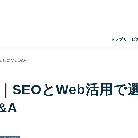
トップ
サービ
る店になるQ&A
｜SEOとWeb活用で
&A