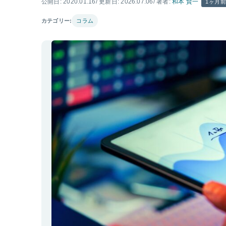
公開日: 2020.01.16
/ 更新日: 2026.07.06
/ 著者:
和本 賢一
1ヶ月
カテゴリー:
コラム