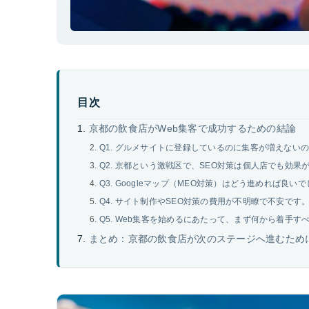
目次
京都の飲食店がWeb集客で成功するための結論
Q1. グルメサイトに登録しているのに集客が増えない
Q2. 京都という激戦区で、SEO対策は個人店でも効果
Q3. Googleマップ（MEO対策）はどう進めれば良い
Q4. サイト制作やSEO対策の費用が不明瞭で不安です
Q5. Web集客を始めるにあたって、まず何から着手す
まとめ：京都の飲食店が次のステージへ進むため