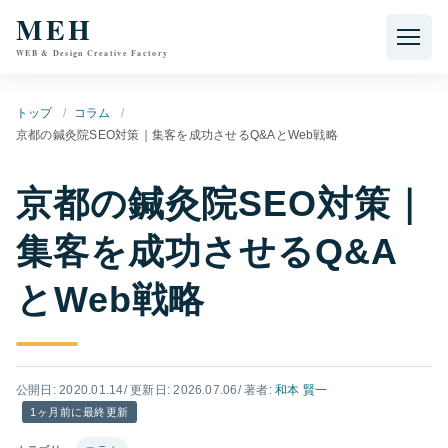
本文へ移動
MEH
WEB & Design Creative Factory
トップ
コラム
京都の鍼灸院SEO対策｜集客を成功させるQ&AとWeb戦略
京都の鍼灸院SEO対策｜
集客を成功させるQ&A
とWeb戦略
公開日: 2020.01.14
/ 更新日: 2026.07.06
/ 著者:
和本 賢一
1ヶ月前に最終更新